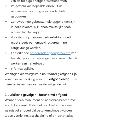
van de huidige energieprestatienormen. 
Vrijgesteld van bepaalde eisen uit de 
renovatieverplichting voor residentiële 
gebouwen.
Zonevreemde gebouwen die opgenomen zijn 
in deze inventaris, kunnen makkelijker een 
nieuwe functie krijgen.
Voor de sloop van een vastgesteld erfgoed, 
moet steeds een omgevingsvergunning 
aangevraagd worden.
Een erkende 
onroerenderfgoedgemeente
 kan 
toelatingsplichten opleggen voor verschillende 
werken aan het erfgoed.
Informatieplicht.
Woningen die vastgesteld bouwkundig erfgoed zijn, 
komen in aanmerking voor een 
erfgoedlening
. Kom 
meer te weten hierover via de volgende 
link
. 
2. Juridische gevolgen - Beschermd erfgoed
Wanneer een monument of landschap beschermd 
wordt, betekent dit dat het wordt erkend als een 
waardevol erfgoed dat beschermd moet worden 
tegen vernieling, beschadiging of onrechtmatige 