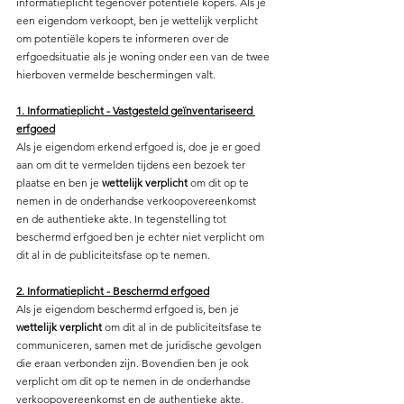
informatieplicht tegenover potentiële kopers. Als je 
een eigendom verkoopt, ben je wettelijk verplicht 
om potentiële kopers te informeren over de 
erfgoedsituatie als je woning onder een van de twee 
hierboven vermelde beschermingen valt.
1. Informatieplicht - Vastgesteld geïnventariseerd 
erfgoed
Als je eigendom erkend erfgoed is, doe je er goed 
aan om dit te vermelden tijdens een bezoek ter 
plaatse en ben je 
wettelijk verplicht
 om dit op te 
nemen in de onderhandse verkoopovereenkomst 
en de authentieke akte. In tegenstelling tot 
beschermd erfgoed ben je echter niet verplicht om 
dit al in de publiciteitsfase op te nemen.
2. Informatieplicht - Beschermd erfgoed
Als je eigendom beschermd erfgoed is, ben je 
wettelijk verplicht
 om dit al in de publiciteitsfase te 
communiceren, samen met de juridische gevolgen 
die eraan verbonden zijn. Bovendien ben je ook 
verplicht om dit op te nemen in de onderhandse 
verkoopovereenkomst en de authentieke akte.