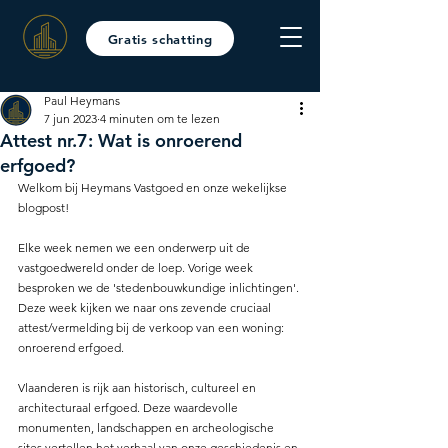
Gratis schatting
Paul Heymans
7 jun 2023
4 minuten om te lezen
Attest nr.7: Wat is onroerend
erfgoed?
Welkom bij Heymans Vastgoed en onze wekelijkse 
blogpost!
Elke week nemen we een onderwerp uit de 
vastgoedwereld onder de loep. Vorige week 
besproken we de 'stedenbouwkundige inlichtingen'. 
Deze week kijken we naar ons zevende cruciaal 
attest/vermelding bij de verkoop van een woning: 
onroerend erfgoed.
Vlaanderen is rijk aan historisch, cultureel en 
architecturaal erfgoed. Deze waardevolle 
monumenten, landschappen en archeologische 
sites vertellen het verhaal van onze geschiedenis en 