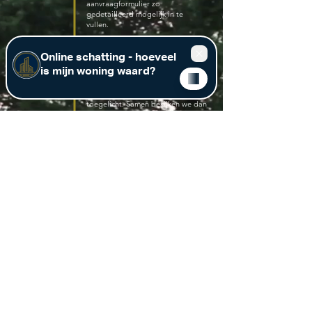
aanvraagformulier zo
gedetailleerd mogelijk in te
vullen.
2. Gratis waardebepaling
en ontmoetingsgesprek
Tijdens het ontmoetingsgesprek
wordt het volledige verkooptraject
toegelicht. Samen bekijken we dan
hoe we uw vastgoed het beste
kunnen verkopen. Dat wordt
vastgelegd in onze overeenkomst.
Verdere details omtrent het
ontmoetingsgesprek worden
verduidelijkt in onze
bevestigingsmail.
3. Opmaken en ontvangen
verkoopdossier
Na het ontmoetingsgesprek en
ondertekenen van de
overeenkomst plant uw
persoonlijke vastgoed-expert alle
nodige afspraken in, en bezorgt
deze u de duidelijke instructies en
tips & tricks. Naargelang uw wens,
is uw Heymans expert aanwezig op