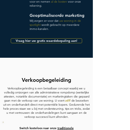
voor en nemen
al de kosten
voor onze
rekening.
Geoptimaliseerde marketing
Wij zorgen er voor dat
uw woning in de
spotlight
wordt gebracht op meerdere
immo-kanalen.
Vraag hier uw gratis waardebepaling aan!
Verkoopbegeleiding
Verkoopbegeleiding is een betaalbaar concept waarbij we u
volledig ontzorgen van alle administratieve rompslomp (wettelijke
attesten, notariële documentatie) en marketingtaken die gepaard
gaan met de verkoop van uw woning. U voert
zélf
de bezoeken
uit en onderhandelt direct met potentiële kopers. Gedurende het
hele proces staan we u bij met ondersteuning, tips en tricks, zodat
u met vertrouwen de onderhandelingen kunt aangaan en de
verkoop succesvol kunt afronden.
Switch kosteloos naar onze
traditionele