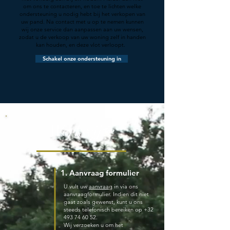
om ons te contacteren, en toe te lichten welke
ondersteuning u nodig hebt bij het verkopen van
uw pand. Na contact met u op te nemen kunnen
wij onze service dan aanpassen aan uw wensen,
zodat u de verkoop van uw woning zelf in handen
kan houden, en deze vlot verloopt.
Schakel onze ondersteuning in
Werkwijze
1. Aanvraag formulier
U vult uw
aanvraag
in via ons
aanvraagformulier. Indien dit niet
gaat zoals gewenst, kunt u ons
steeds telefonisch bereiken op +32
493 74 60 52.
Wij verzoeken u om het