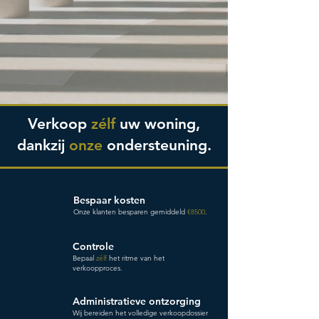
Verkoop
zélf
uw woning,
dankzij
onze
ondersteuning.
Bespaar kosten
Onze klanten besparen gemiddeld
€8500
.
Controle
Bepaal
zélf
het ritme van het
verkoopproces.
Administratieve ontzorging
Wij bereiden het
volledige verkoopdossier