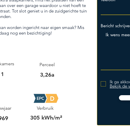
aan over een garage waardoor u niet hoeft te
raat. Tot slot geniet u in de zuidgerichte tuin
onden.
Bericht schrijve
 kan worden ingericht naar eigen smaak? Mis
ndaag nog een bezichtiging!
kamers
Perceel
1
3,26a
Ik ga akk
Bekijk de
wjaar
Verbruik
305 kWh/m²
969