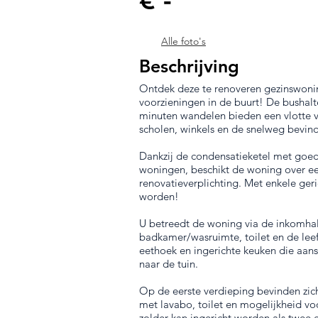
Alle foto's
Beschrijving
Ontdek deze te renoveren gezinswonin
voorzieningen in de buurt! De bushalte
minuten wandelen bieden een vlotte v
scholen, winkels en de snelweg bevind
Dankzij de condensatieketel met goed
woningen, beschikt de woning over ee
renovatieverplichting. Met enkele geri
worden!
U betreedt de woning via de inkomhal 
badkamer/wasruimte, toilet en de leef
eethoek en ingerichte keuken die aan
naar de tuin.
Op de eerste verdieping bevinden zic
met lavabo, toilet en mogelijkheid v
zolder kan ingericht worden als twee 