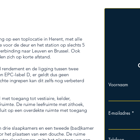
g op een toplocatie in Herent, met alle
 voor de deur en het station op slechts 5
erbinding naar Leuven en Brussel. Ook
en zich op korte afstand.
 rendement en de ligging tussen twee
n EPC-label D, er geldt dus geen
chte ingrepen kan dit zelfs nog verbeterd
Voornaam
met toegang tot vestiaire, kelder,
ruimte. De ruime leefruimte met zithoek,
sluit op een overdekte ruimte met toegang
E-mailadres
h drie slaapkamers en een tweede (bad)kamer
oor het plaatsen van een douche. De ruime
Telefoon
extra slaapkamers, mits het plaatsen van een