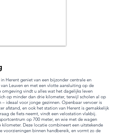
g
n Herent geniet van een bijzonder centrale en
 van Leuven en met een vlotte aansluiting op de
e omgeving vindt u alles wat het dagelijks leven
h op minder dan drie kilometer, terwijl scholen al op
n – ideaal voor jonge gezinnen. Openbaar vervoer is
er afstand, en ook het station van Herent is gemakkelijk
aag de fiets neemt, vindt een velostation vlakbij.
t sportcentrum op 700 meter, en wie met de wagen
,6 kilometer. Deze locatie combineert een uitstekende
le voorzieningen binnen handbereik, en vormt zo de