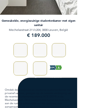
Gemeubelde, energiezuinige studentenkamer met eigen
sanitair
Mechelsestraat 211/c204, 3000 Leuven, België
€ 189.000
Badkamers
Perceel
Slaapkamers
1
1
/
Bewoonbaar
Bouwjaar
Verbruik
20m²
2019
70 kWh/m²
Ontdek deze stijlvolle en moderne studentenkamer met
privatief sanitair, gelegen op de tweede verdieping van
de recente studentenresidentie ACE (2019) in de
Mechelsestraat. Deze zuidgerichte kamer bevindt zich
aan de rustige achterzijde van het gebouw, met
aangenaam zicht op de binnenplaats. Dankzij het EPC-