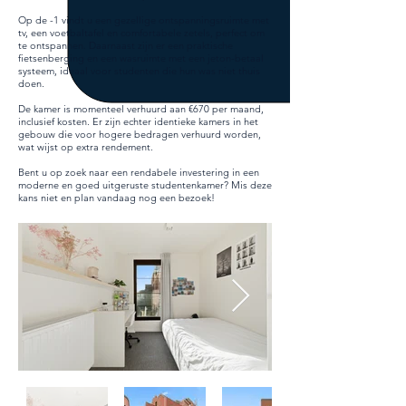
Op de -1 vindt u een gezellige ontspanningsruimte met
tv, een voetbaltafel en comfortabele zetels, perfect om
te ontspannen. Daarnaast zijn er een praktische
fietsenberging en een wasruimte met een jeton-betaal
systeem, ideaal voor studenten die hun was niet thuis
doen.
De kamer is momenteel verhuurd aan €670 per maand,
inclusief kosten. Er zijn echter identieke kamers in het
gebouw die voor hogere bedragen verhuurd worden,
wat wijst op extra rendement.
Bent u op zoek naar een rendabele investering in een
moderne en goed uitgeruste studentenkamer? Mis deze
kans niet en plan vandaag nog een bezoek!