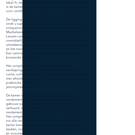
label A, het ventilatiesysteem en de ingebouwde kasten
is de kamer volledig future-proof en optimaal ingericht
voor comfortabel en energiezuinig studentenverblijf.
De ligging is een absolute troef: op wandelafstand
vindt u supermarkten, winkels en horecazaken, evenals
ontspanningsmogelijkheden aan de Vaartkom en via de
Mechelsestraat richting de Vismarkt. Diverse KU
Leuven-campussen en faculteiten bevinden zich in de
onmiddellijke nabijheid. Ook de bereikbaarheid is
uitstekend, met meerdere busverbindingen in de buurt
en het treinstation van Leuven op korte fietsafstand.
Een centrale en bijzonder gegeerde locatie in een
bruisende studentenstad.
Het complex beschikt over een lift naar alle
verdiepingen. Op het gelijkvloers bevindt zich een
ruime, volledig uitgeruste gemeenschappelijke keuken
met afsluitbare privatieve kasten. Daarnaast zijn er een
praktische fietsenberging en een wasruimte met
jetonsysteem.
De kamer is momenteel verhuurd met een netto
rendement van 3%. Identieke kamers binnen het
gebouw worden echter aan hogere huurprijzen
verhuurd, wat potentieel biedt voor een verhoogd
rendement.
Het complex beschikt over een lift die toegang biedt
tot alle verdiepingen. Op dezelfde verdieping van de
kamer bevindt zich een ruime gemeenschappelijke
keuken, compleet uitgerust met alle nodige toestellen
en voorzien van afsluitbare privé-kasten.