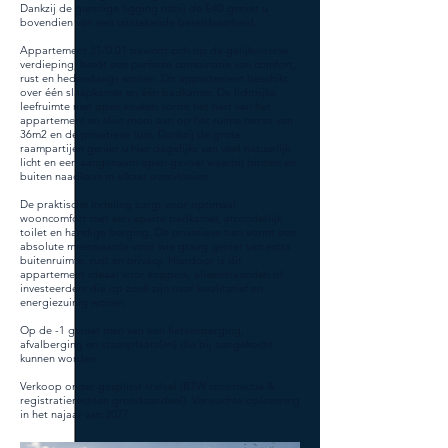
Dankzij de gunstige ligging nabij de E40 geniet u
bovendien van een uitstekende bereikbaarheid.
Appartement 31/0.01 bevindt zich op de gelijkvloerse
verdieping, biedt een perfecte combinatie van comfort,
rust en hedendaags wonen. Dit appartement beschikt
over één slaapkamer en één badkamer. De lichtrijke
leefruimte met open keuken vormt het hart van het
appartement en sluit mooi aan op het ruime terras van
36m2 en de privatieve tuin. Dankzij de grote
raampartijen geniet u hier dagelijks van veel natuurlijk
licht en een aangenaam open gevoel waarbij binnen en
buiten naadloos in elkaar overvloeien.
De praktische indeling zorgt voor optimaal
wooncomfort met een aparte badkamer, afzonderlijk
toilet en handige berging. De privatieve tuin vormt een
absolute meerwaarde voor wie graag geniet van extra
buitenruimte, rust en privacy. Hierdoor is dit
appartement ideaal voor koppels, alleenstaanden of
investeerders die op zoek zijn naar kwalitatief en
energiezuinig wonen.
Op de -1 geniet men van een fietsenberging,
afvalberging en staanplaats(en) die bij aangekocht
kunnen worden.
Verkoop onder gesplitst stelsel (BTW constructie &
registratierechten grondaandeel). Verwachte oplevering
in het najaar van 2027.