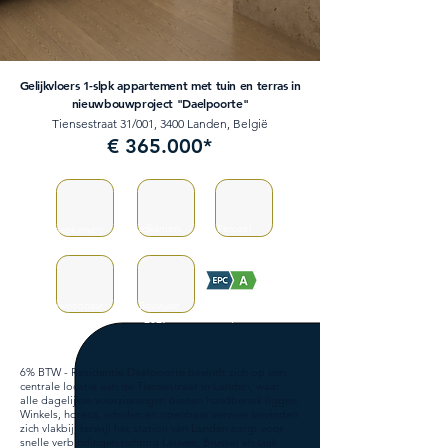
Gelijkvloers 1-slpk appartement met tuin en terras in
nieuwbouwproject "Daelpoorte"
Tiensestraat 31/001, 3400 Landen, België
€ 365.000*
Badkamers
Perceel
Slaapkamers
1
1
/
Bewoonbaar
Bouwjaar
Verbruik
83m²
2027
/
6% BTW - Residentie Daelpoorte bevindt zich op een
centrale locatie aan de Tiensestraat in Landen, waar
alle dagelijkse voorzieningen binnen handbereik liggen.
Winkels, horeca, scholen en openbaar vervoer bevinden
zich vlakbij, terwijl het station van Landen zorgt voor
snelle verbindingen richting Leuven, Brussel en Luik.