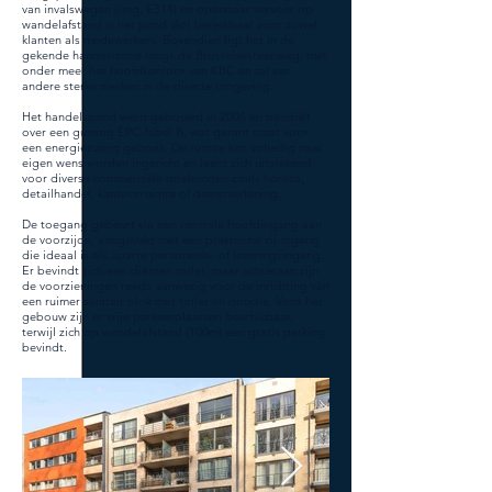
van invalswegen (ring, E314) en openbaar vervoer op
wandelafstand is het pand vlot bereikbaar voor zowel
klanten als medewerkers. Bovendien ligt het in de
gekende handelszone langs de Brusselsesteenweg, met
onder meer het hoofdkantoor van KBC en tal van
andere sterke merken in de directe omgeving.
Het handelspand werd gebouwd in 2006 en beschikt
over een gunstig EPC-label B, wat garant staat voor
een energiezuinig gebruik. De ruimte kan volledig naar
eigen wens worden ingericht en leent zich uitstekend
voor diverse commerciële doeleinden zoals horeca,
detailhandel, kantoorruimte of dienstverlening.
De toegang gebeurt via een centrale hoofdingang aan
de voorzijde, aangevuld met een praktische zij-ingang
die ideaal is als aparte personeels- of leveringsingang.
Er bevindt zich een cliënten toilet, maar achteraan zijn
de voorzieningen reeds aanwezig voor de inrichting van
een ruimer sanitair blok met toilet en douche. Voor het
gebouw zijn er vrije parkeerplaatsen beschikbaar,
terwijl zich op wandelafstand (100m) een gratis parking
bevindt.