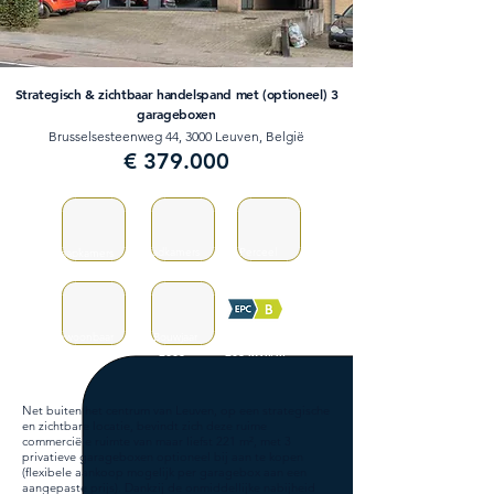
Strategisch & zichtbaar handelspand met (optioneel) 3
garageboxen
Brusselsesteenweg 44, 3000 Leuven, België
€ 379.000
Badkamers
Perceel
Slaapkamers
0
1
2,21a
Bewoonbaar
Bouwjaar
Verbruik
221m²
2006
206 kWh/m²
Net buiten het centrum van Leuven, op een strategische
en zichtbare locatie, bevindt zich deze ruime
commerciële ruimte van maar liefst 221 m², met 3
privatieve garageboxen optioneel bij aan te kopen
(flexibele aankoop mogelijk per garagebox aan een
aangepaste prijs). Dankzij de onmiddellijke nabijheid