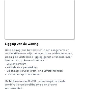
Ligging van de woning
Deze bouwgrond bevindt zich in een aangename en
residentiële woonwijk omgeven door velden en natuur.
Dankzij de uitstekende ligging geniet u van rust, maar
bent u toch op korte afstand van:
- Leuven centrum
- Winkels en supermarkten
- Openbaar vervoer (trein- en busverbindingen)
- Scholen en sportfaciliteiten
De Mobiscore van 8,5/10 onderstreept de ideale
combinatie van bereikbaarheid en groene
woonkwaliteit.