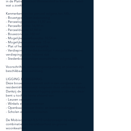
in de Platte Lostraat-Wimmershof te Kessel-Lo, exact
wat u zoekt!
Kenmerken van het perceel volgens het ABL:
- Bouwtype: Open bebouwing
- Perceeloppervlakte: 11,97 are
- Perceelbreedte: 16,99 m
- Perceeldiepte: 47,94 m
- Bouwzone: ca. 180 m²
- Mogelijke gevelbreedte: 10,54 m
- Mogelijke bouwdiepte: 15 m
- Plat of hellend dak mogelijk
- Verdieping: 2 onder kroonlijst + mogelijkheid extra
verdieping onder hellend dak
- Stedenbouwkundige voorschriften: volgens ABL
Voorschriften, verkavelingsvergunning en plannen zijn
beschikbaar op aanvraag.
LIGGING & OMGEVING
Deze bouwgrond bevindt zich in een aangename en
residentiële woonwijk omgeven door velden en natuur.
Dankzij de uitstekende ligging geniet u van rust, maar
bent u toch op korte afstand van:
- Leuven centrum
- Winkels en supermarkten
- Openbaar vervoer (trein- en busverbindingen)
- Scholen en sportfaciliteiten
De Mobiscore van 8,5/10 onderstreept de ideale
combinatie van bereikbaarheid en groene
woonkwaliteit.