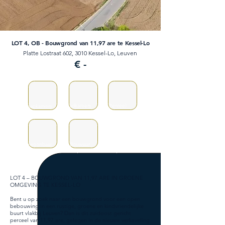
LOT 4, OB - Bouwgrond van 11,97 are te Kessel-Lo
Platte Lostraat 602, 3010 Kessel-Lo, Leuven
€ -
Badkamers
Perceel
Slaapkamers
0
0
11,97a
Bewoonbaar
Bouwjaar
Verbruik
/
/
/
LOT 4 – BOUWGROND VAN 11,97 ARE IN GROENE
OMGEVING TE KESSEL-LO
Bent u op zoek naar een bouwgrond voor een open
bebouwing in een rustige, groene en kindvriendelijke
buurt vlakbij Leuven? Dan is dit zuidoost gericht
perceel van 11,97 are, gelegen in de nieuwe verkaveling