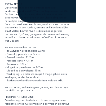
EXTRA TROEF
Optioneel kan u ook het achterliggend stuk
landbouwgrond van 33,49 are aankopen voor €50.000.
Dit biedt extra ruimte en privacy, ideaal voor wie
droomt van een grote tuin of een uitbreiding van de
natuurlijke omgeving rondom de woning.
Bent u op zoek naar een bouwgrond voor een halfopen
bebouwing in een rustige, groene en kindvriendelijke
buurt vlakbij Leuven? Dan is dit zuidoost gericht
perceel van 5,37 are, gelegen in de nieuwe verkaveling
in de Platte Lostraat-Wimmershof te Kessel-Lo, exact
wat u zoekt!
Kenmerken van het perceel:
- Bouwtype: Halfopen bebouwing
- Perceeloppervlakte: 5,37 are
- Perceelbreedte: 11,2 m
- Perceeldiepte: 47,91 m
- Bouwzone: 125 m²
- Mogelijke gevelbreedte: 8,2 m
- Mogelijke bouwdiepte: 15 m
- Verdieping: 2 onder kroonlijst + mogelijkheid extra
verdieping onder hellend dak
- Stedenbouwkundige voorschriften: volgens ABL
Voorschriften, verkavelingsvergunning en plannen zijn
beschikbaar op aanvraag.
LIGGING & OMGEVING
Deze bouwgrond bevindt zich in een aangename en
residentiële woonwijk omgeven door velden en natuur.